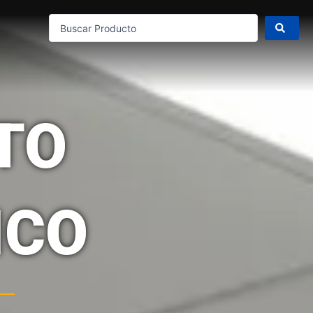
Search
...
TO
ICO