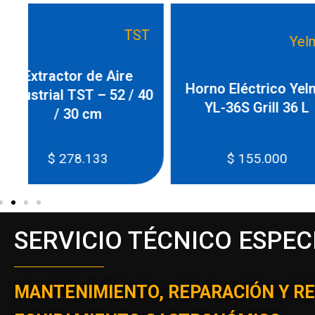
T
Yelmo
Disco de Ara
Tapa Bifera 
Horno Eléctrico Yelmo
40
YL-36S Grill 36 L
$
155.000
$
122.3
SERVICIO TÉCNICO ESPEC
MANTENIMIENTO, REPARACIÓN Y R