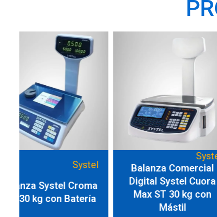
PR
Systel
el
Balanza Comercial
Heladera vi
Digital Systel Cuora
a
mostrad
Max ST 30 kg con
a
Mástil