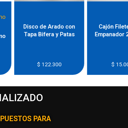
do con
Cajón Fileteador /
y Patas
Empanador 26 Litros
disc
00
$
15.000
$
IALIZADO
EPUESTOS PARA