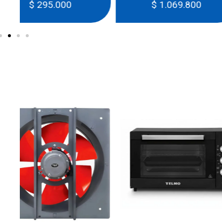
$
1.069.800
$
2.569.1