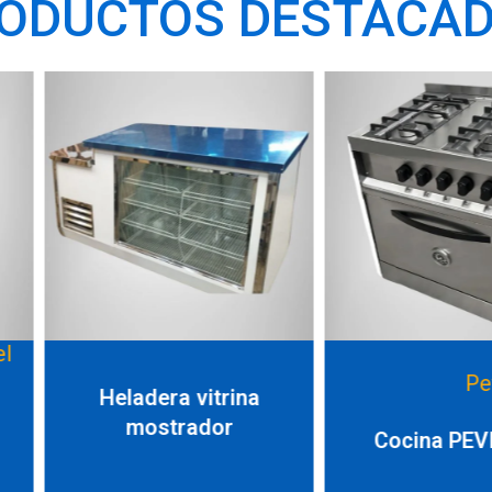
ODUCTOS DESTACA
Pevi (Soul)
trina
Campa
or
Cocina PEVI Soul
Líne