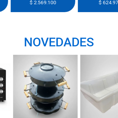
00
$
624.970
$
NOVEDADES