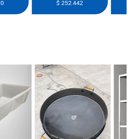
252.442
$
614.350