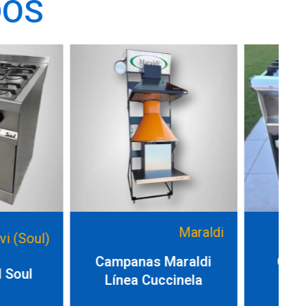
DOS
Maraldi
Formax
nas Maraldi
Cocina Fornax 4
a Cuccinela
Hornallas