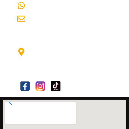
1137675316
emerlux96@hotmail.com
Av Hipólito
Yrigoyen
19301
Longchamps