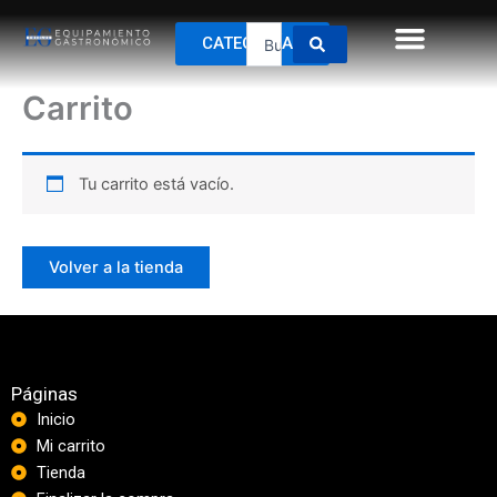
Ir
Search
al
CATEGORÍAS
...
contenido
Carrito
Tu carrito está vacío.
Volver a la tienda
Páginas
Inicio
Mi carrito
Tienda