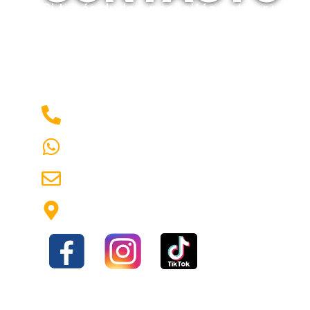
Si tenés dudas, necesitás cotizar un p
asesoramiento técnico,
contactanos
. 
para ayudarte a elegir el equipamiento 
1160840389
1137675316
emerlux96@hotmail.com
Av Hipólito Yrigoyen 1930