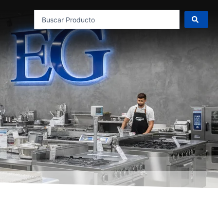
Search
...