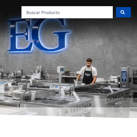
Search
...