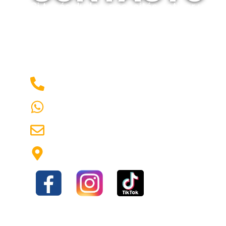
Si tenés dudas, necesitás cotizar un p
asesoramiento técnico,
contactanos
. 
para ayudarte a elegir el equipamiento 
1160840389
1137675316
emerlux96@hotmail.com
Av Hipólito Yrigoyen 1930