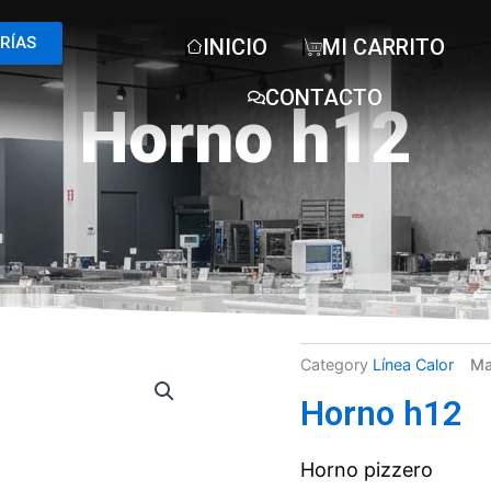
RÍAS
INICIO
MI CARRITO
CONTACTO
Horno h12
Category
Línea Calor
Ma
Horno h12
Horno pizzero