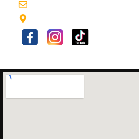
emerlux96@hotmail.com
Av Hipólito Yrigoyen 1930