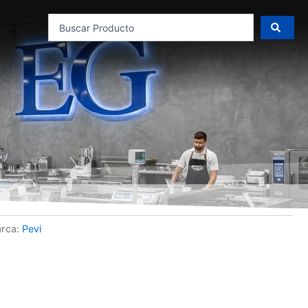
Search
...
rca:
Pevi