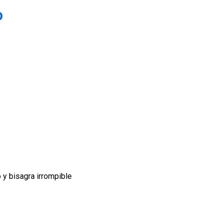
o
 y bisagra irrompible