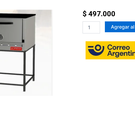
$
497.000
Horno
Agregar al
h12
cantidad