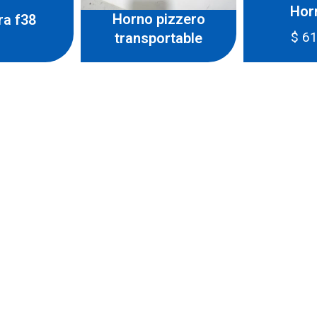
Hor
Horno pizzero
ra f38
$
61
transportable
roducto o querés
De L a v 8.30 
Nuestro equipo está listo
ideal para tu negocio.