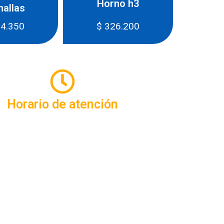
Horno h3
Ana
nallas
4.350
$
326.200
$
2
Horario de atención
a 17.30 horas / sábados 8.30 a 15 horas