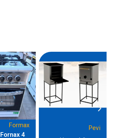
Formax
Pevi
 Fornax 4