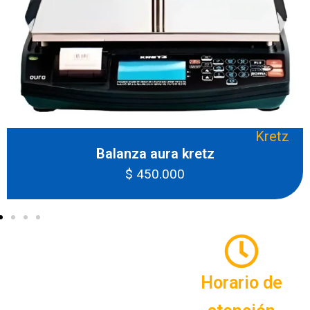
Kretz
Balanza aura kretz
$
450.000
Horario de