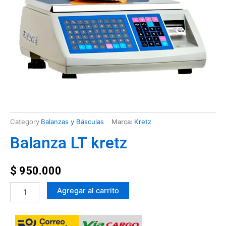
Category
Balanzas y Básculas
Marca:
Kretz
Balanza LT kretz
$
950.000
Balanza
Agregar al carrito
LT
kretz
cantidad